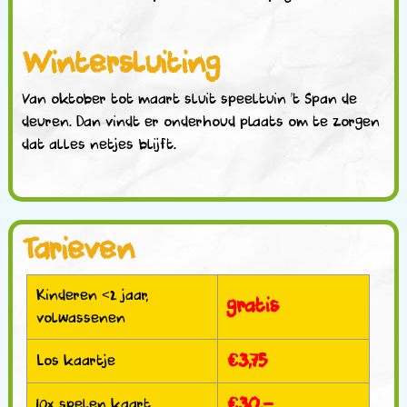
Wintersluiting
Van oktober tot maart sluit speeltuin ’t Span de
deuren. Dan vindt er onderhoud plaats om te zorgen
dat alles netjes blijft.
Tarieven
Kinderen <2 jaar,
gratis
volwassenen
€3,75
Los kaartje
€30,-
10x spelen kaart