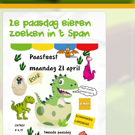
2e paasdag eieren
zoeken in 't Span