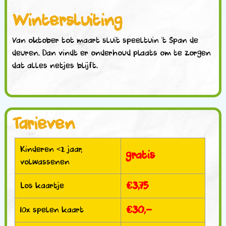
Wintersluiting
Van oktober tot maart sluit speeltuin ’t Span de
deuren. Dan vindt er onderhoud plaats om te zorgen
dat alles netjes blijft.
Tarieven
Kinderen <2 jaar,
gratis
volwassenen
€3,75
Los kaartje
€30,-
10x spelen kaart