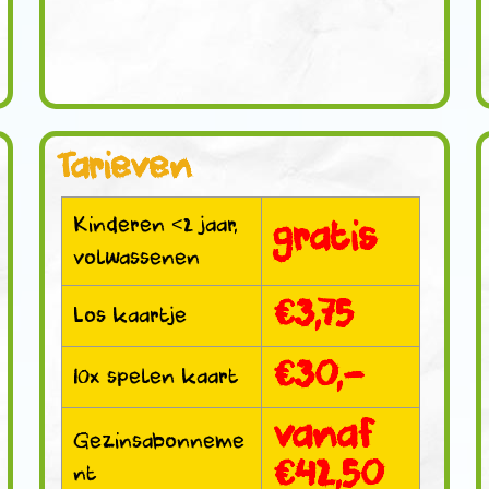
Tarieven
Kinderen <2 jaar,
gratis
volwassenen
€3,75
Los kaartje
€30,-
10x spelen kaart
vanaf
Gezinsabonneme
€42,50
nt