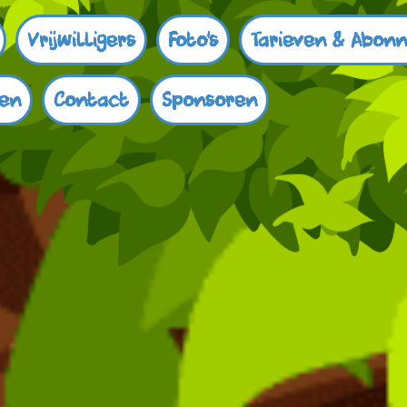
Vrijwilligers
Foto's
Tarieven & Abon
ren
Contact
Sponsoren