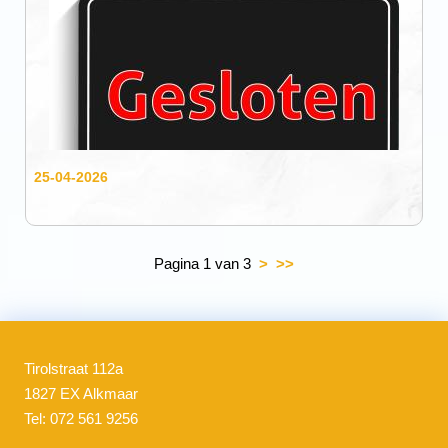
25-04-2026
Pagina 1 van 3
>
>>
Tirolstraat 112a
1827 EX Alkmaar
Tel: 072 561 9256