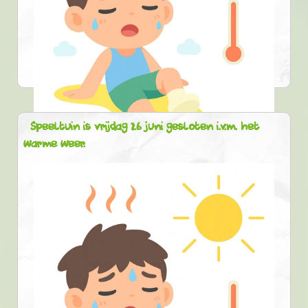
Speeltuin is vrijdag 26 juni gesloten i.v.m. het
warme weer.
27-06-2026