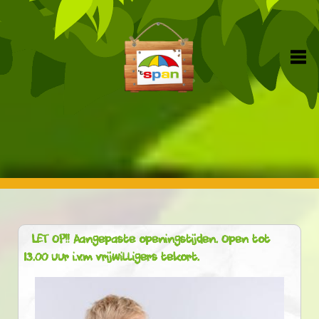
LET OP!! Aangepaste openingstijden. Open tot
13.00 uur i.v.m vrijwilligers tekort.