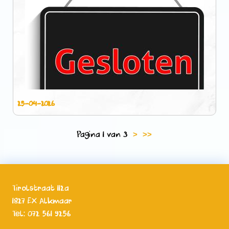
25-04-2026
Pagina 1 van 3
>
>>
Tirolstraat 112a
1827 EX Alkmaar
Tel: 072 561 9256